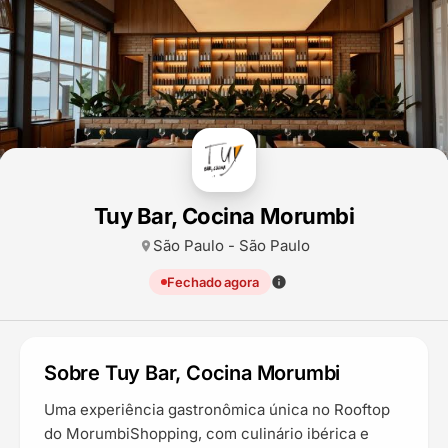
Tuy Bar, Cocina Morumbi
São Paulo - São Paulo
location_on
Fechado agora
info
Mais informações
Sobre Tuy Bar, Cocina Morumbi
Uma experiência gastronômica única no Rooftop
do MorumbiShopping, com culinário ibérica e