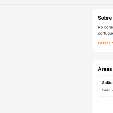
Sobre 
No coraç
portugu
Fazer u
Áreas
Salão 
Salão P