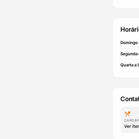
Horár
Domingo
Segunda 
Quarta a
Contat
restaurant_menu
CARDÁP
Ver ite