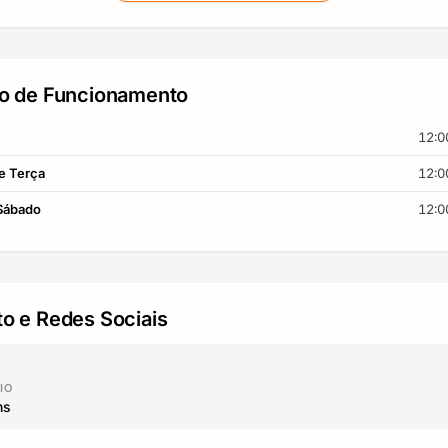
io de Funcionamento
12:0
e Terça
12:0
 Sábado
12:0
o e Redes Sociais
IO
ns